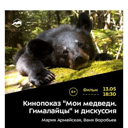
МАГАЗИН
ПОДАРИТЬ
О НАС
Команда
Контакты
КОНТАКТЫ:
г. Сочи, ГК «Роза Хутор», наб. Панорама, 4, здание отеля
Radisson, вход с набережной
ЧАСЫ РАБОТЫ:
9:00-21:00 ежедневно
+7 (938) 420-92-16