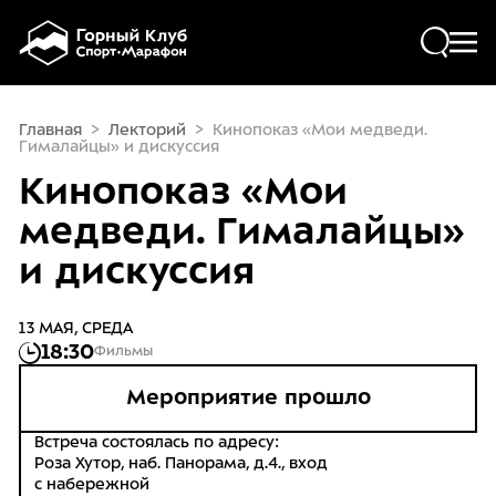
Skip to main content
ПОХОДЫ
Главная
>
Лекторий
>
Кинопоказ «Мои медведи.
Гималайцы» и дискуссия
ФРИРАЙД И СКИТУР
Кинопоказ «Мои
медведи. Гималайцы»
РАСПИСАНИЕ
и дискуссия
ПРОКАТ
13 МАЯ, СРЕДА
СЕРВИС
18:30
Фильмы
Мероприятие прошло
ЛЕКТОРИЙ
Встреча состоялась по адресу:
Роза Хутор, наб. Панорама, д.4., вход
КАФЕ
с набережной