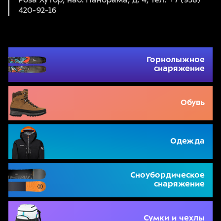
Роза Хутор, наб. Панорама, д. 4, тел: +7 (938)
420-92-16
МАГАЗИН
ПОДАРИТЬ
Горнолыжное
О НАС
снаряжение
Команда
Обувь
Контакты
КОНТАКТЫ:
Одежда
г. Сочи, ГК «Роза Хутор», наб. Панорама, 4, здание отеля
Radisson, вход с набережной
ЧАСЫ РАБОТЫ:
9:00-21:00 ежедневно
Сноубордическое
снаряжение
+7 (938) 420-92-16
Сумки и чехлы