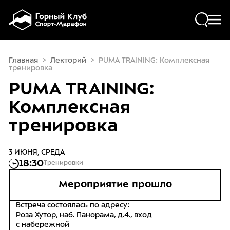
Skip to main content
ПОХОДЫ
Главная
>
Лекторий
>
PUMA TRAINING: Комплексная
тренировка
ФРИРАЙД И СКИТУР
PUMA TRAINING:
Комплексная
РАСПИСАНИЕ
тренировка
ПРОКАТ
3 ИЮНЯ, СРЕДА
СЕРВИС
18:30
Тренировки
Мероприятие прошло
ЛЕКТОРИЙ
Встреча состоялась по адресу:
Роза Хутор, наб. Панорама, д.4., вход
КАФЕ
с набережной