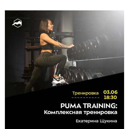
МАГАЗИН
ПОДАРИТЬ
О НАС
Команда
Контакты
КОНТАКТЫ:
г. Сочи, ГК «Роза Хутор», наб. Панорама, 4, здание отеля
Radisson, вход с набережной
ЧАСЫ РАБОТЫ:
9:00-21:00 ежедневно
+7 (938) 420-92-16