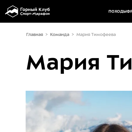
ПОХОДЫ
ФР
Skip to main content
Главная
>
Команда
>
Мария Тимофеева
Мария Т