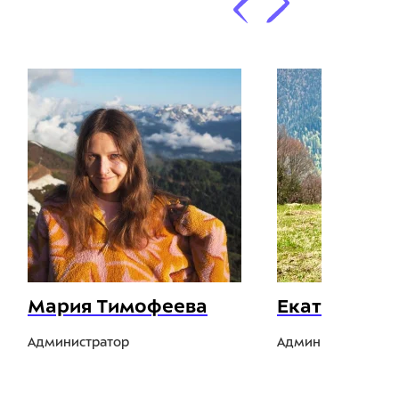
Мария Тимофеева
Екатерина 
Администратор
Администратор