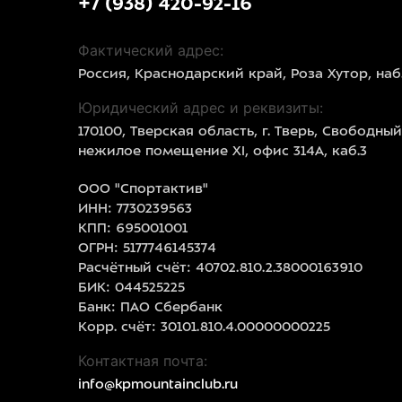
+7 (938) 420-92-16
Фактический адрес:
Россия, Краснодарский край, Роза Хутор, наб
Юридический адрес и реквизиты:
170100, Тверская область, г. Тверь, Свободный 
нежилое помещение XI, офис 314А, каб.3
ООО "Спортактив"
ИНН: 7730239563
КПП: 695001001
ОГРН: 5177746145374
Расчётный счёт: 40702.810.2.38000163910
БИК: 044525225
Банк: ПАО Сбербанк
Корр. счёт: 30101.810.4.00000000225
Контактная почта:
info@kpmountainclub.ru