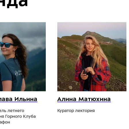
нда
лава Ильина
Алина Матюхина
ель летнего
Куратор лектория
ия Горного Клуба
афон