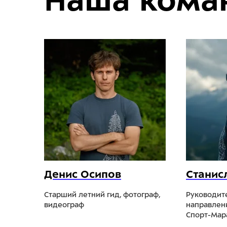
Наша кома
Денис Осипов
Станис
Старший летний гид, фотограф,
Руководит
видеограф
направлен
Спорт-Мар