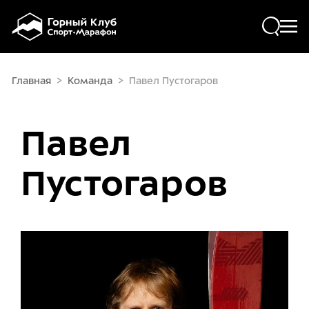
Skip to main content
ПОХОДЫ
Главная
>
Команда
>
Павел Пустогаров
ФРИРАЙД И СКИТУР
Павел
РАСПИСАНИЕ
Пустогаров
ПРОКАТ
СЕРВИС
ЛЕКТОРИЙ
КАФЕ