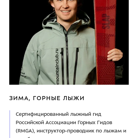
МАГАЗИН
ПОДАРИТЬ
О НАС
Команда
Контакты
КОНТАКТЫ:
г. Сочи, ГК «Роза Хутор», наб. Панорама, 4, здание отеля
Radisson, вход с набережной
ЗИМА, ГОРНЫЕ ЛЫЖИ
ЧАСЫ РАБОТЫ:
9:00-21:00 ежедневно
Сертифицированный лыжный гид
+7 (938) 420-92-16
Российской Ассоциации Горных Гидов
(RMGA), инструктор-проводник по лыжам и